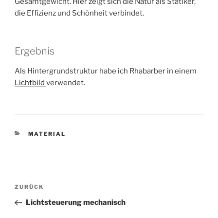
Gesamtgewicht. Hier zeigt sich die Natur als Statiker,
die Effizienz und Schönheit verbindet.
Ergebnis
Als Hintergrundstruktur habe ich Rhabarber in einem
Lichtbild
verwendet.
KATEGORIEN
MATERIAL
Beitragsnavigation
Vorheriger
ZURÜCK
Beitrag
Lichtsteuerung mechanisch