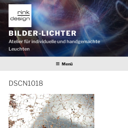
Zum
Inhalt
springen
BILDER-LICHTER
Atelier für individuelle und handgemachte
Leuchten
Menü
DSCN1018