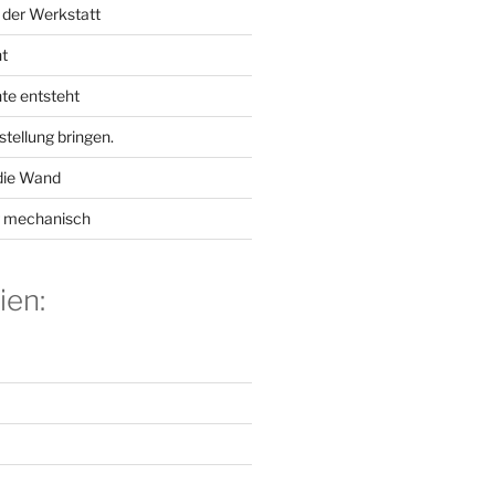
 der Werkstatt
ht
te entsteht
stellung bringen.
die Wand
g mechanisch
ien: