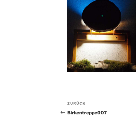
Beitragsnavigation
Vorheriger
ZURÜCK
Beitrag
Birkentreppe007