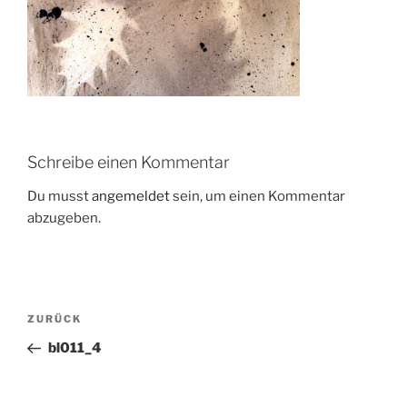
Schreibe einen Kommentar
Du musst
angemeldet
sein, um einen Kommentar
abzugeben.
Beitragsnavigation
Vorheriger
ZURÜCK
Beitrag
bl011_4