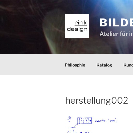
Zum
Inhalt
springen
BILD
Atelier für
Philosphie
Katalog
Kun
herstellung002