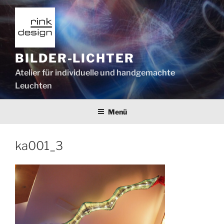
Zum
Inhalt
springen
BILDER-LICHTER
Atelier für individuelle und handgemachte
Leuchten
Menü
ka001_3