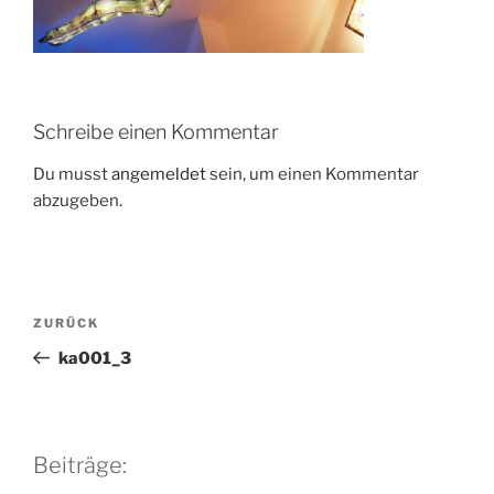
Schreibe einen Kommentar
Du musst
angemeldet
sein, um einen Kommentar
abzugeben.
Beitragsnavigation
Vorheriger
ZURÜCK
Beitrag
ka001_3
Beiträge: