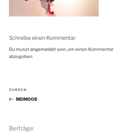
Schreibe einen Kommentar
Du musst
angemeldet
sein, um einen Kommentar
abzugeben.
Beitragsnavigation
Vorheriger
ZURÜCK
Beitrag
MDM008
Beiträge: