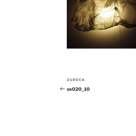
Beitragsnavigation
Vorheriger
ZURÜCK
Beitrag
ox020_10