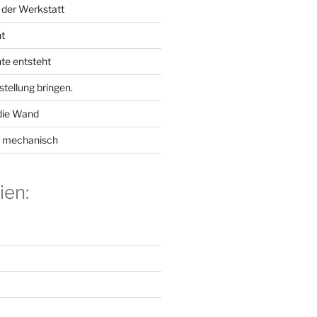
 der Werkstatt
ht
te entsteht
stellung bringen.
die Wand
g mechanisch
ien: