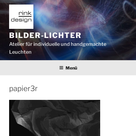
Zum
Inhalt
springen
BILDER-LICHTER
Atelier für individuelle und handgemachte
Leuchten
Menü
papier3r