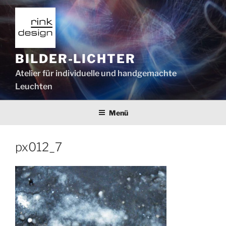
Zum
Inhalt
springen
BILDER-LICHTER
Atelier für individuelle und handgemachte
Leuchten
Menü
px012_7