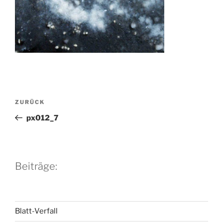
Beitragsnavigation
Vorheriger
ZURÜCK
Beitrag
px012_7
Beiträge:
Blatt-Verfall