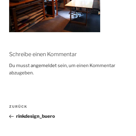
Schreibe einen Kommentar
Du musst
angemeldet
sein, um einen Kommentar
abzugeben.
Beitragsnavigation
Vorheriger
ZURÜCK
Beitrag
rinkdesign_buero